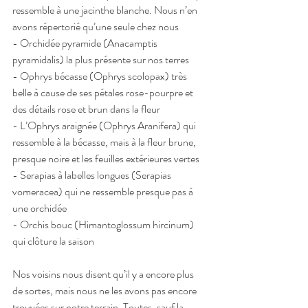
ressemble à une jacinthe blanche. Nous n’en 
avons répertorié qu’une seule chez nous
- Orchidée pyramide (Anacamptis 
pyramidalis) la plus présente sur nos terres
- Ophrys bécasse (Ophrys scolopax) très 
belle à cause de ses pétales rose-pourpre et 
des détails rose et brun dans la fleur
- L’Ophrys araignée (Ophrys Aranifera) qui 
ressemble à la bécasse, mais à la fleur brune, 
presque noire et les feuilles extérieures vertes
- Serapias à labelles longues (Serapias 
vomeracea) qui ne ressemble presque pas à 
une orchidée
- Orchis bouc (Himantoglossum hircinum) 
qui clôture la saison
Nos voisins nous disent qu’il y a encore plus 
de sortes, mais nous ne les avons pas encore 
trouvées sur notre terrain. Toutes, sauf la 