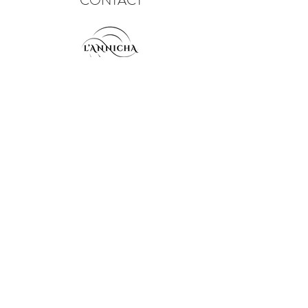
CONTACT
info@lannicha.com
300 Chemin de Pech de Lafon,
82270 Montpezat de Quercy, France
Tel: +33/7/52.55.00.97