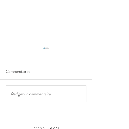
Commentaires
Le sentier des truf
Rédigez un commentaire...
Le festival des lanternes
chinoises