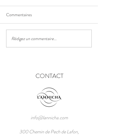
Commentaires
Le sentier des truf
Rédigez un commentaire...
Le festival des lanternes
chinoises
CONTACT
info@lannicha.com
300 Chemin de Pech de Lafon,