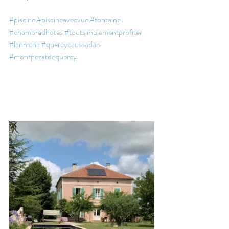
#piscine
#piscineavecvue
#fontaine
#chambredhotes
#toutsimplementprofiter
#lannicha
#quercycaussadais
#montpezatdequercy