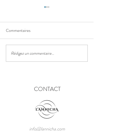
Commentaires
Le sentier des truf
Rédigez un commentaire...
Le festival des lanternes
chinoises
CONTACT
info@lannicha.com