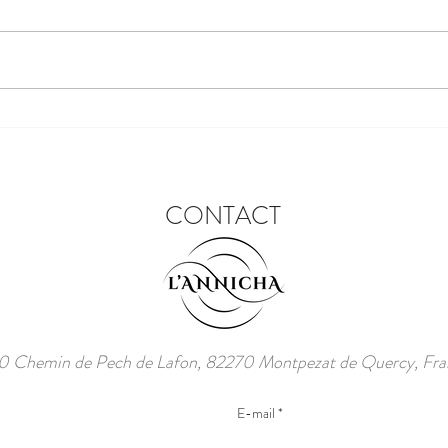
Le se
Le festival des lanternes chinoises
CONTACT
 Chemin de Pech de Lafon, 82270 Montpezat de Quercy, Fra