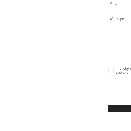
I hereby 
See the 