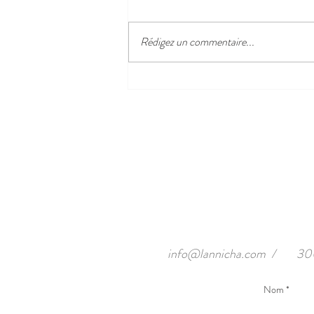
Clichés de nuit
Rédigez un commentaire...
info@lannicha.com
/
300