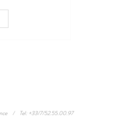
ntier des truffes
nce
/
Tel: +33/7/52.55.00.97