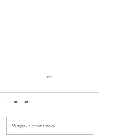
Commentaires
Le sentier des truf
Rédigez un commentaire...
Le festival des lanternes
chinoises