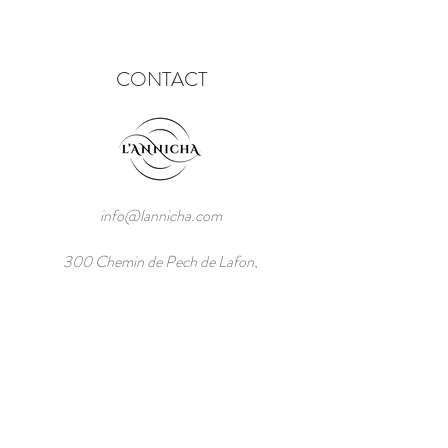
CONTACT
info@lannicha.com
300 Chemin de Pech de Lafon,
82270 Montpezat de Quercy, France
Tel: +33/7/52.55.00.97