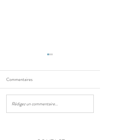
Commentaires
Le sentier des truf
Rédigez un commentaire...
Le festival des lanternes
chinoises