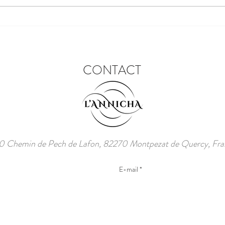
Le festival des lanternes chinoises
CONTACT
 Chemin de Pech de Lafon, 82270 Montpezat de Quercy, Fra