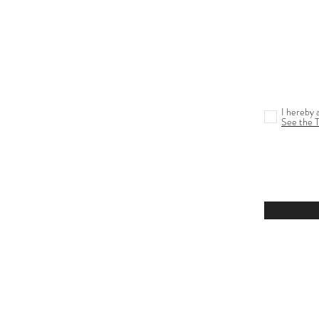
I hereby 
See the 