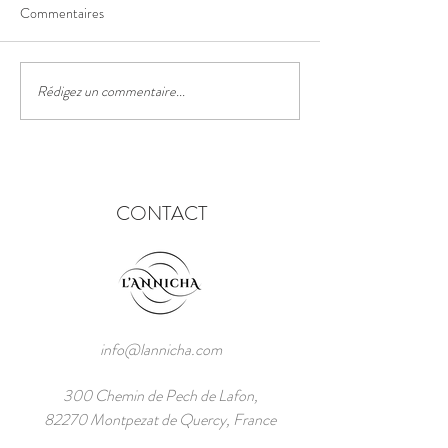
Commentaires
Le sentier des truf
Rédigez un commentaire...
Le festival des lanternes
chinoises
CONTACT
info@lannicha.com
300 Chemin de Pech de Lafon,
82270 Montpezat de Quercy, France