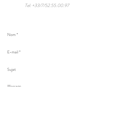
Tel: +33/7/52.55.00.97
I hereby accept the terms and conditions