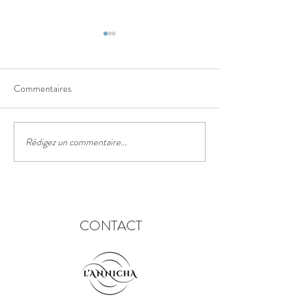
Commentaires
Le sentier des truf
Rédigez un commentaire...
Le festival des lanternes
chinoises
CONTACT