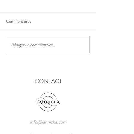
Commentaires
Le sentier des truf
Rédigez un commentaire...
Le festival des lanternes
chinoises
CONTACT
info@lannicha.com