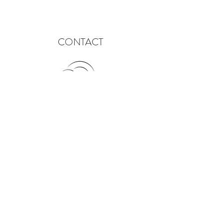
CONTACT
info@lannicha.com
300 Chemin de Pech de Lafon,
82270 Montpezat de Quercy, France
Tel: +33/7/52.55.00.97