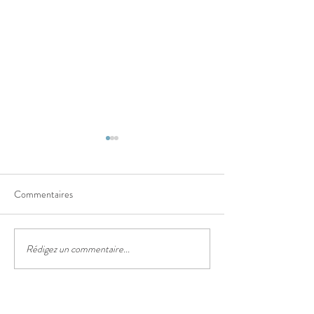
Commentaires
Le sentier des truf
Rédigez un commentaire...
Le festival des lanternes
chinoises