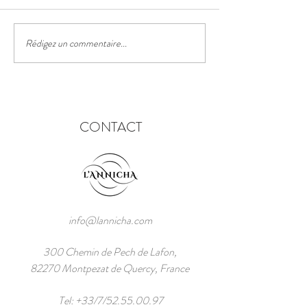
Le sentier des truf
Rédigez un commentaire...
Le festival des lanternes
chinoises
CONTACT
info@lannicha.com
300 Chemin de Pech de Lafon,
82270 Montpezat de Quercy, France
Tel: +33/7/52.55.00.97